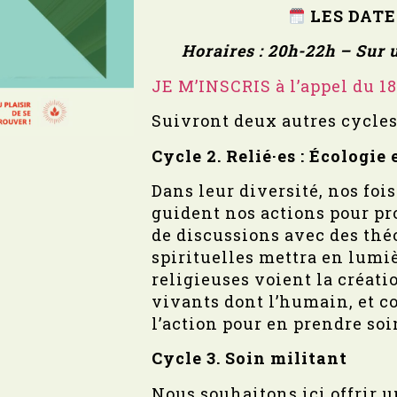
LES DATE
Horaires : 20h-22h – Sur 
JE M’INSCRIS à l’appel du 1
Suivront deux autres cycles 
Cycle 2. Relié·es
: É
cologie e
Dans leur diversité, nos fois
guident nos actions pour pro
de discussions avec des thé
spirituelles mettra en lumiè
religieuses voient la création
vivants dont l’humain, et c
l’action pour en prendre soi
Cycle 3.
Soin militant
Nous souhaitons ici offrir 