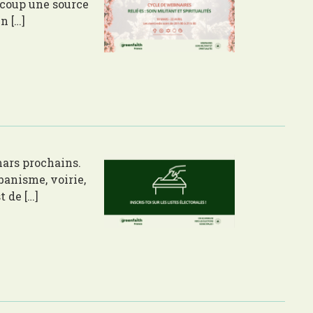
aucoup une source
n […]
 mars prochains.
rbanisme, voirie,
t de […]