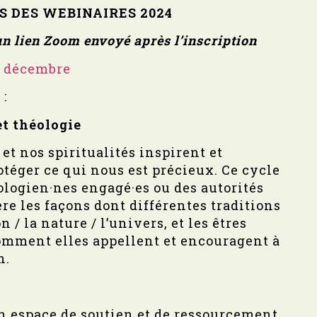
S DES WEBINAIRES 2024
un lien Zoom envoyé après l’inscription
8 décembre
:
t t
héologie
 et nos spiritualités inspirent et
téger ce qui nous est précieux. Ce cycle
ologien·nes engagé·es ou des autorités
re les façons dont différentes traditions
 / la nature / l’univers, et les êtres
omment elles appellent et encouragent à
n.
un espace de soutien et de ressourcement