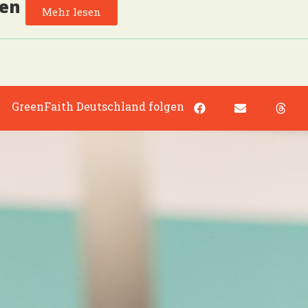
den
Mehr lesen
GreenFaith Deutschland folgen