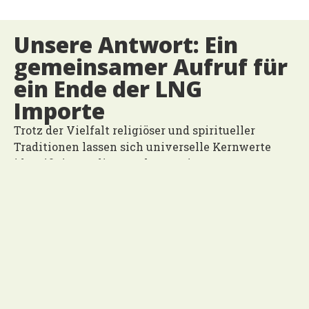
Unsere Antwort: Ein
gemeinsamer Aufruf für
ein Ende der LNG
Importe
Trotz der Vielfalt religiöser und spiritueller
Traditionen lassen sich universelle Kernwerte
identifizieren,
die uns
als gemeinsamer
moralischer Kompass dienen. Damit wollen wir
als Menschen des Glaubens eine klare und
ethische Perspektive in die öffentliche Debatte
einbringen. Wir setzen uns gemeinsam für
Klimagerechtigkeit, den Schutz von Menschen
und
dem
Planet sowie für eine gerechte
Energiewende ein.