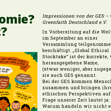
nomie?
Impressionen von der GES – v
Greenfaith Deutschland e.V.
t?
In Vorbereitung auf die Wel
im September an einer
Versammlung teilgenommen,
beschäftigt. „Global Ethical
Stocktake“ ist der korrekte
herausgegebene Name,
(etwas weniger, aber zugeg
sie auch GES genannt.
Bei der GES kommen Mensch
zusammen und bringen ihr
ethischen Perspektiven auf 
Frage unserer Zeit lautet ja:
Warum handeln wir nicht e