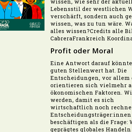
wissen, wie sehr der aktuel
Lebensstil der westlichen W
verschärft, sondern auch g
wissen, was zu tun wäre. 
alles wissen?
Credits alle Bi
Cabrera
Frankreich Koordin
Profit oder Moral
Eine Antwort darauf könnte 
guten Stellenwert hat. Die
Entscheidungen, vor allem 
orientieren sich vielmehr 
ökonomischen Faktoren. Wi
werden, damit es sich
wirtschaftlich noch rechne
Entscheidungsträger:innen
beschäftigen als die Frage:
geprägtes globales Handeln