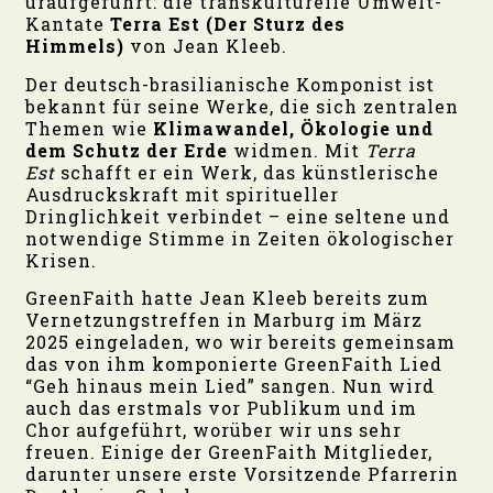
uraufgeführt: die transkulturelle Umwelt-
Kantate
Terra Est (Der Sturz des
Himmels)
von Jean Kleeb.
Der deutsch-brasilianische Komponist ist
bekannt für seine Werke, die sich zentralen
Themen wie
Klimawandel, Ökologie und
dem Schutz der Erde
widmen. Mit
Terra
Est
schafft er ein Werk, das künstlerische
Ausdruckskraft mit spiritueller
Dringlichkeit verbindet – eine seltene und
notwendige Stimme in Zeiten ökologischer
Krisen.
GreenFaith hatte Jean Kleeb bereits zum
Vernetzungstreffen in Marburg im März
2025 eingeladen, wo wir bereits gemeinsam
das von ihm komponierte GreenFaith Lied
“Geh hinaus mein Lied” sangen. Nun wird
auch das erstmals vor Publikum und im
Chor aufgeführt, worüber wir uns sehr
freuen. Einige der GreenFaith Mitglieder,
darunter unsere erste Vorsitzende Pfarrerin